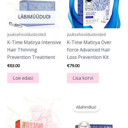
LÄBIMÜÜDUD!
Juuksehooldustooted
Juuksehooldustooted
K-Time Matirya Intensive
K-Time Matirya Over
Hair Thinning
Force Advanced Hair
Prevention Treatment
Loss Prevention Kit
€
63.00
€
79.00
Loe edasi
Lisa korvi
Algne
Praegune
hind
hind
Allahindlus!
oli:
on:
€64.00.
€51.20.