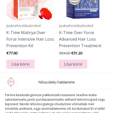
Juuksehooldustooted
Juuksehooldustooted
K-Time Matirya Over
K-Time Over Force
Force Intensive Hair Loss
Advanced Hair Loss
Prevention Kit
Prevention Treatment
€
77.00
€
64.00
€
51.20
Lisa korvi
Lisa korvi
Nõusoleku haldamine
Parima kasutuskogemuse pakkumiseks kasutame seadme teabe
salvestamiseks ja/või juurdepääsemiseks selliseid tehnoloogiaid nagu
küpsised. Nende tehnoloogiatega nõustumine võimaldab meil
töödelda andmeid, nagu sirvimiskäitumine või kordumatud ID-d sellel