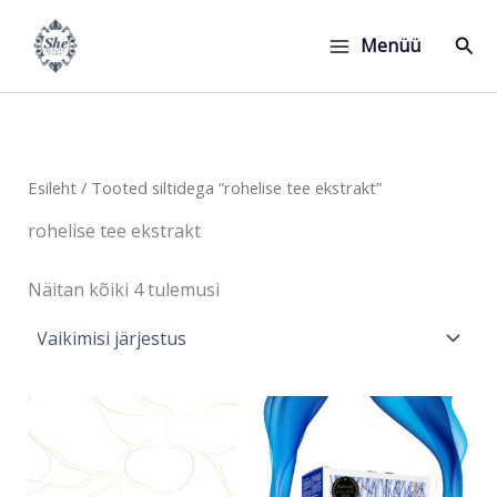
Skip
to
Sear
Menüü
content
Esileht
/ Tooted siltidega “rohelise tee ekstrakt”
rohelise tee ekstrakt
Näitan kõiki 4 tulemusi