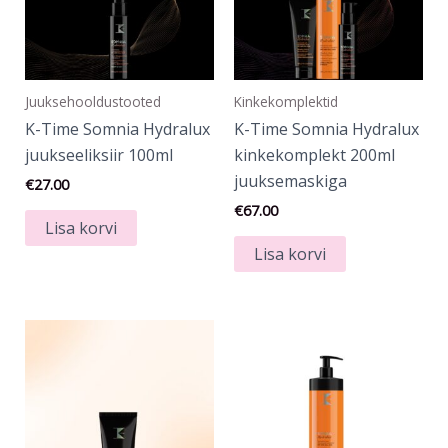
Juuksehooldustooted
Kinkekomplektid
K-Time Somnia Hydralux
K-Time Somnia Hydralux
juukseeliksiir 100ml
kinkekomplekt 200ml
juuksemaskiga
€
27.00
€
67.00
Lisa korvi
Lisa korvi
Hinnavahemik:
Hinnavahemik:
Sellel
Sellel
€24.00
€20.00
tootel
tootel
kuni
kuni
€29.00
€36.00
on
on
mitu
mitu
varianti.
varianti.