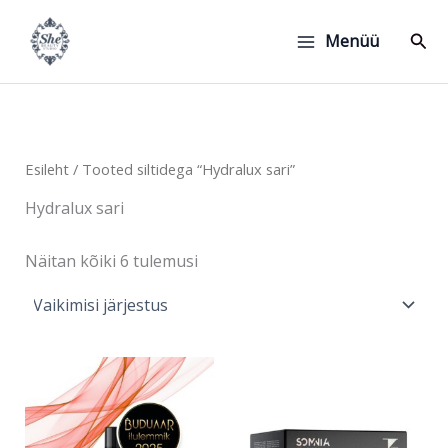
Skip
to
Sear
Menüü
content
Esileht
/ Tooted siltidega “Hydralux sari”
Hydralux sari
Näitan kõiki 6 tulemusi