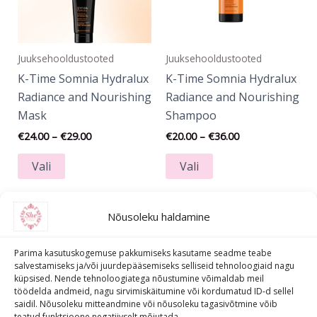
Valikuid
Valikuid
saab
saab
teha
teha
Juuksehooldustooted
Juuksehooldustooted
tootelehel.
tootelehel.
K-Time Somnia Hydralux
K-Time Somnia Hydralux
Radiance and Nourishing
Radiance and Nourishing
Mask
Shampoo
€
24.00
–
€
29.00
€
20.00
–
€
36.00
Vali
Vali
Nõusoleku haldamine
Parima kasutuskogemuse pakkumiseks kasutame seadme teabe
salvestamiseks ja/või juurdepääsemiseks selliseid tehnoloogiaid nagu
küpsised. Nende tehnoloogiatega nõustumine võimaldab meil
töödelda andmeid, nagu sirvimiskäitumine või kordumatud ID-d sellel
saidil. Nõusoleku mitteandmine või nõusoleku tagasivõtmine võib
Privaatsuspoliitika
teatud funktsioone negatiivselt mõjutada.